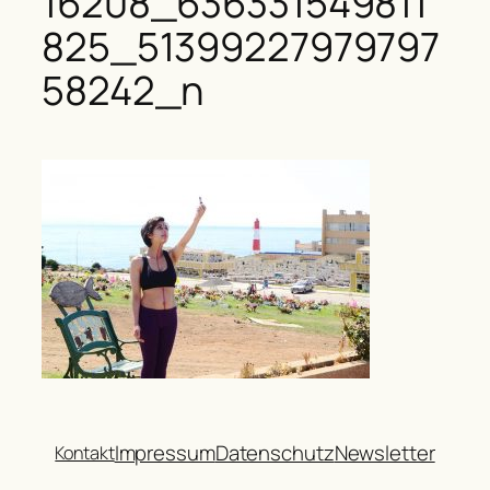
16208_636331549811
825_51399227979797
58242_n
Impressum
Datenschutz
Newsletter
Kontakt