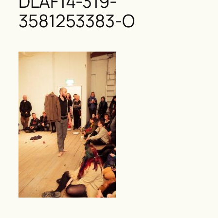
DLAF14-319-
3581253383-O